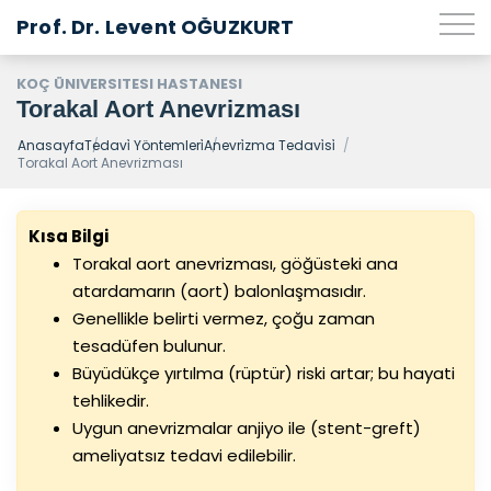
Prof. Dr. Levent OĞUZKURT
KOÇ ÜNIVERSITESI HASTANESI
Torakal Aort Anevrizması
Anasayfa
Tedavi̇ Yöntemleri̇
Anevri̇zma Tedavi̇si̇
Torakal Aort Anevrizması
Kısa Bilgi
Torakal aort anevrizması, göğüsteki ana
atardamarın (aort) balonlaşmasıdır.
Genellikle belirti vermez, çoğu zaman
tesadüfen bulunur.
Büyüdükçe yırtılma (rüptür) riski artar; bu hayati
tehlikedir.
Uygun anevrizmalar anjiyo ile (stent-greft)
ameliyatsız tedavi edilebilir.