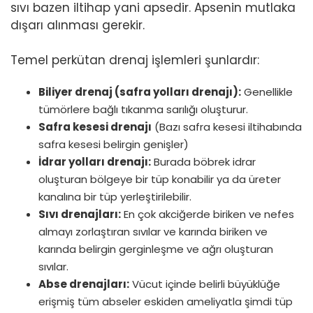
sıvı bazen iltihap yani apsedir. Apsenin mutlaka
dışarı alınması gerekir.
Temel perkütan drenaj işlemleri şunlardır:
Biliyer drenaj (safra yolları drenajı):
Genellikle
tümörlere bağlı tıkanma sarılığı oluşturur.
Safra kesesi drenajı
(Bazı safra kesesi iltihabında
safra kesesi belirgin genişler)
İdrar yolları drenajı:
Burada böbrek idrar
oluşturan bölgeye bir tüp konabilir ya da üreter
kanalına bir tüp yerleştirilebilir.
Sıvı drenajları:
En çok akciğerde biriken ve nefes
almayı zorlaştıran sıvılar ve karında biriken ve
karında belirgin gerginleşme ve ağrı oluşturan
sıvılar.
Abse drenajları:
Vücut içinde belirli büyüklüğe
erişmiş tüm abseler eskiden ameliyatla şimdi tüp