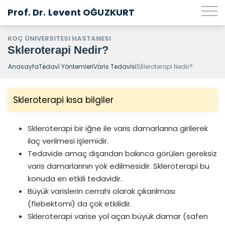
Prof. Dr. Levent OĞUZKURT
KOÇ ÜNIVERSITESI HASTANESI
Skleroterapi Nedir?
Anasayfa
Tedavi̇ Yöntemleri̇
Vari̇s Tedavi̇si̇
Skleroterapi Nedir?
Skleroterapi kısa bilgiler
Skleroterapi bir iğne ile varis damarlarına girilerek
ilaç verilmesi işlemidir.
Tedavide amaç dışarıdan bakınca görülen gereksiz
varis damarlarının yok edilmesidir. Skleroterapi bu
konuda en etkili tedavidir.
Büyük varislerin cerrahi olarak çıkarılması
(flebektomi) da çok etkilidir.
Skleroterapi varise yol açan büyük damar (safen