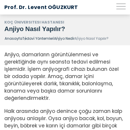
Prof. Dr. Levent OĞUZKURT
KOÇ ÜNIVERSITESI HASTANESI
Anjiyo Nasıl Yapılır?
Anasayfa
Tedavi̇ Yöntemleri̇
Anji̇yo Nedi̇r
Anjiyo Nasıl Yapılır?
Anjiyo, damarların görüntülenmesi ve
gerektiğinde aynı seansta tedavi edilmesi
işlemidir. İşlem anjiyografi cihazı bulunan özel
bir odada yapılır. Amaç, damar içini
görüntüleyerek darlık, tıkanıklık, balonlaşma,
kanama veya başka damar sorunlarını
değerlendirmektir.
Halk arasında anjiyo denince çoğu zaman kalp
anjiyosu anlaşılır. Oysa anjiyo bacak, kol, boyun,
beyin, böbrek ve karın içi damarlar gibi birçok